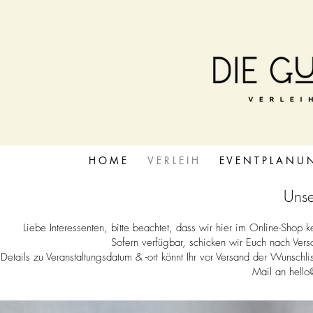
H O M E
V E R L E I H
E V E N T P L A N U 
Unse
Liebe Interessenten, bitte beachtet, dass wir hier im Online-Shop
Sofern verfügbar, schicken wir Euch nach Ver
Details zu Veranstaltungsdatum & -ort könnt Ihr vor Versand der Wunschli
Mail an
hello