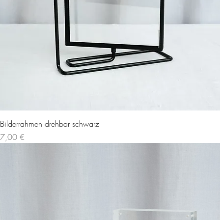
Bilderrahmen drehbar schwarz
Preis
7,00 €