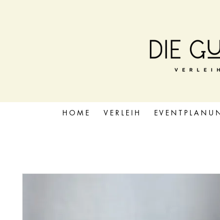
H O M E
V E R L E I H
E V E N T P L A N U 