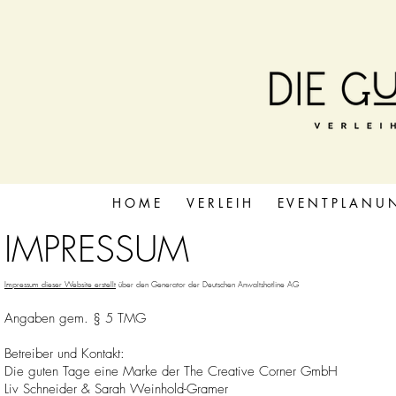
H O M E
V E R L E I H
E V E N T P L A N U 
IMPRESSUM
Impressum dieser Website erstellt
über den Generator der Deutschen Anwaltshotline AG
Angaben gem. § 5 TMG
Betreiber und Kontakt:
Die guten Tage eine Marke der The Creative Corner GmbH
Liv Schneider & Sarah Weinhold-Gramer