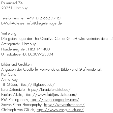
Falkenried 74
20251 Hamburg
Telefonnummer: +49 172 652 77 67
E-Mail-Adresse: info@diegutentage.de
Vertretung:
Die guten Tage der The Creative Corner GmbH wird vertreten durch 
Amtsgericht: Hamburg
Handelsregister: HRB 144400
Umsatzsteuer-ID: DE309723304
Bilder und Grafiken:
Angaben der Quelle für verwendetes Bilder- und Grafikmaterial:
Kai Cuno
Anma Koy
Till Gläser,
https://tillglaeser.de/
Lara Dziendziol,
https://laradziendziol.de/
Fabian Vuksic,
https://www.fabijanvuksic.com/
EYA Photography,
https://eyaphotography.com/
Steven Ritzer Photography,
https://stevenritzer.com/
Christoph von Gülich,
https://www.vonguelich.de/