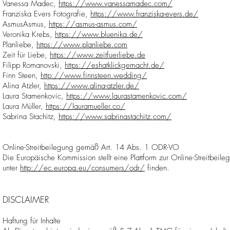
Vanessa Madec,
https://www.vanessamadec.com/
Franziska Evers Fotografie,
https://www.franziska-evers.de/
AsmusAsmus,
https://asmus-asmus.com/
Veronika Krebs,
https://www.bluenika.de/
Planliebe,
https://www.planliebe.com
Zeit für Liebe,
https://www.zeitfuerliebe.de
Filipp Romanovski,
https://eshatklickgemacht.de/
Finn Steen,
http://www.finnsteen.wedding/
Alina Atzler,
https://www.alina-atzler.de/
Laura Stamenkovic,
https://www.laurastamenkovic.com/
Laura Müller,
https://lauramueller.co/
Sabrina Stachitz,
https://www.sabrinastachitz.com/
Online-Streitbeilegung gemäß Art. 14 Abs. 1 ODR-VO
Die Europäische Kommission stellt eine Plattform zur Online-Streitbeile
unter
http://ec.europa.eu/consumers/odr/
finden.
DISCLAIMER
Haftung für Inhalte