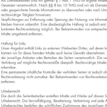
Als Diensteanbieter sind wir gemäß § 7 Abs.1 TMG für eigene Inhalte
Gesetzen verantwortlich. Nach §§ 8 bis 10 TMG sind wir als Diensteanbi
oder gespeicherte fremde Informationen zu überwachen oder nach Ums
rechtswidrige Tätigkeit hinweisen.
Verpflichtungen zur Entfernung oder Sperrung der Nutzung von Inform
bleiben hiervon unberührt. Eine diesbezügliche Haftung ist jedoch erst
konkreten Rechtsverletzung möglich. Bei Bekanntwerden von entsprech
Inhalte umgehend entfernen.
Haftung für Links
Unser Angebot enthält Links zu externen Webseiten Dritter, auf deren I
können wir für diese fremden Inhalte auch keine Gewähr übernehmen. Für 
der jeweilige Anbieter oder Betreiber der Seiten verantwortlich. Die v
Verlinkung auf mögliche Rechtsverstöße überprüft. Rechtswidrige Inhalte
erkennbar.
Eine permanente inhaltliche Kontrolle der verlinkten Seiten ist jedoch o
Rechtsverletzung nicht zumutbar. Bei Bekanntwerden von Rechtsverletz
entfernen.
Urheberrecht
Die durch die Seitenbetreiber erstellten Inhalte und Werke auf diesen 
Urheberrecht. Die Vervielfältigung, Bearbeitung, Verbreitung und jede
Urheberrechtes bedürfen der schriftlichen Zustimmung des jeweiligen 