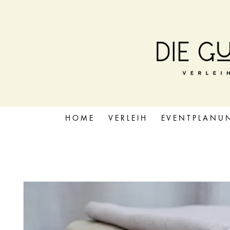
H O M E
V E R L E I H
E V E N T P L A N U 