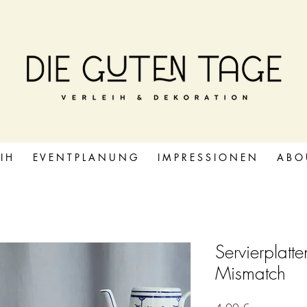
 I H
E V E N T P L A N U N G
I M P R E S S I O N E N
A B O 
Servierplatt
Mismatch