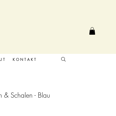
U T
K O N T A K T
en & Schalen - Blau