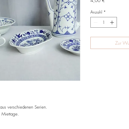
Preis
4,00 €
Anzahl
*
Zur Wu
 aus verschiedenen Serien.
3 Miettage.