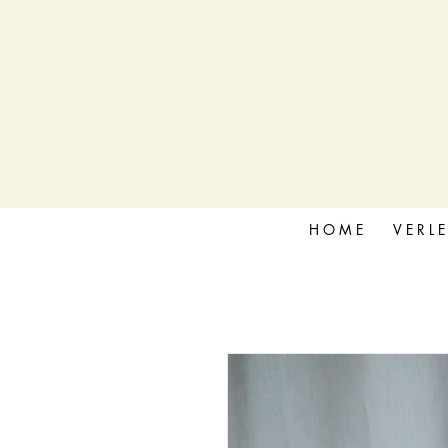
H O M E
V E R L E