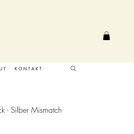
U T
K O N T A K T
ck - Silber Mismatch