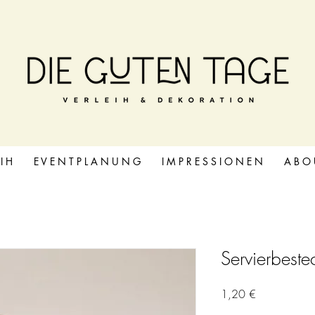
 I H
E V E N T P L A N U N G
I M P R E S S I O N E N
A B O 
Servierbeste
Preis
1,20 €