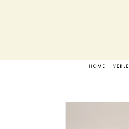
H O M E
V E R L E