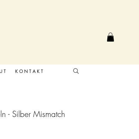
U T
K O N T A K T
n - Silber Mismatch