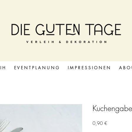
 I H
E V E N T P L A N U N G
I M P R E S S I O N E N
A B O 
Kuchengabel
Preis
0,90 €