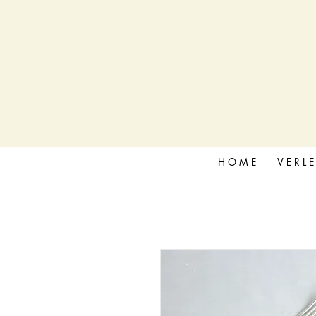
H O M E
V E R L E