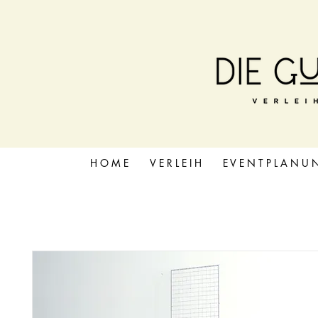
H O M E
V E R L E I H
E V E N T P L A N U 