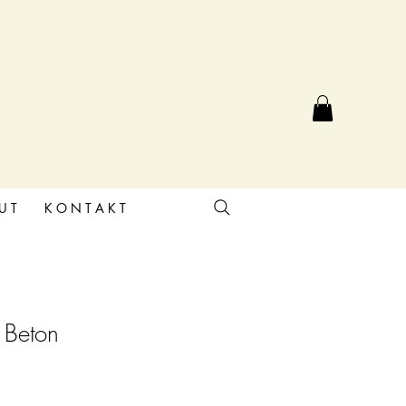
U T
K O N T A K T
 Beton