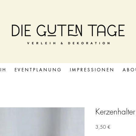
 I H
E V E N T P L A N U N G
I M P R E S S I O N E N
A B O 
Kerzenhalter
Preis
3,50 €