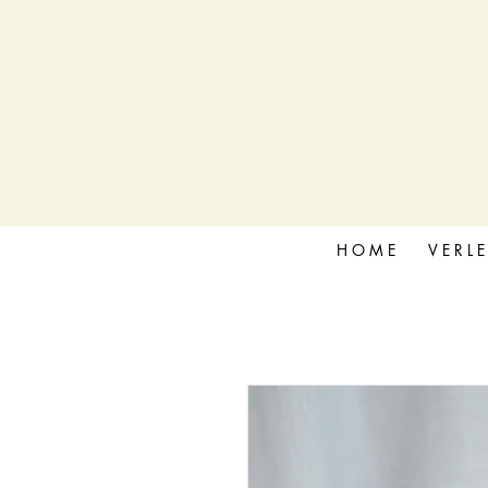
H O M E
V E R L E