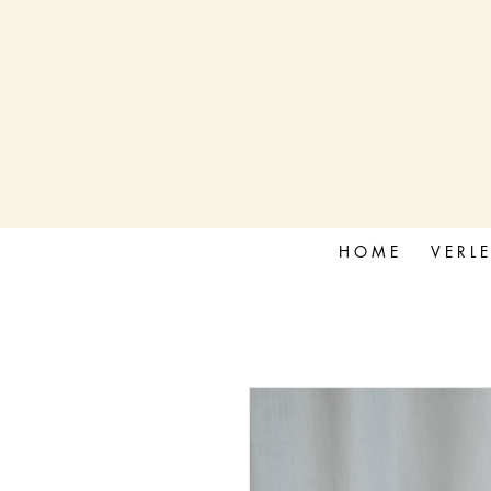
H O M E
V E R L E