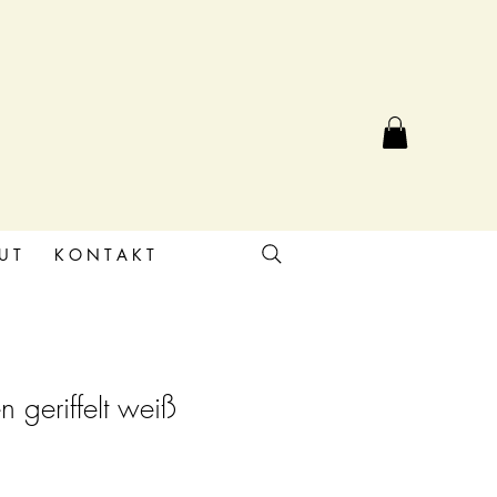
U T
K O N T A K T
 geriffelt weiß