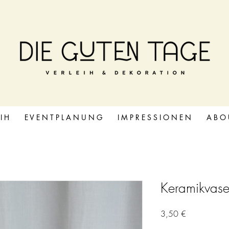
 I H
E V E N T P L A N U N G
I M P R E S S I O N E N
A B O 
Keramikvasen
Preis
3,50 €