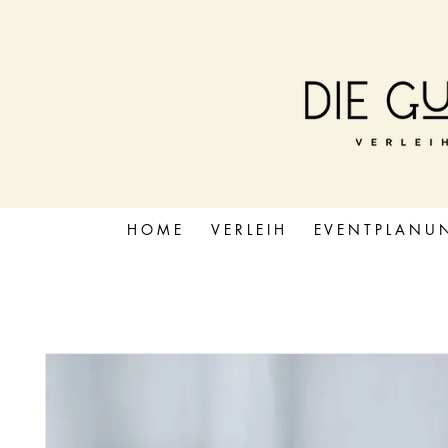
H O M E
V E R L E I H
E V E N T P L A N U 