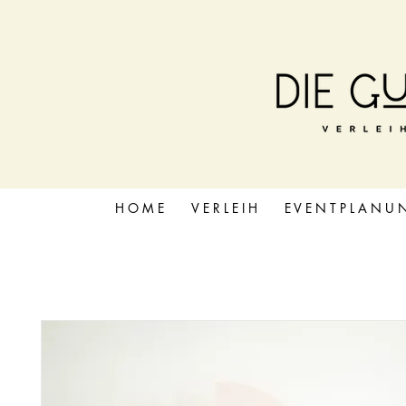
H O M E
V E R L E I H
E V E N T P L A N U 