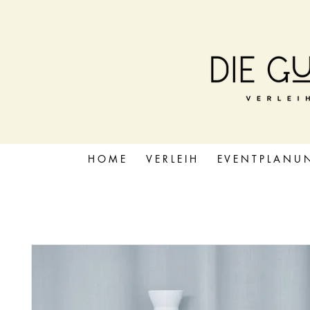
H O M E
V E R L E I H
E V E N T P L A N U 